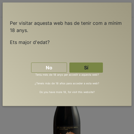
Contacta'ns
Per visitar aquesta web has de tenir com a mínim
18 anys.
Tots els Productes
Ets major d'edat?
Brocada d'Àmfora 2023 (caixa 6 ampolles)
No
Sí
Teniu més de 18 anys per accedir a aquesta web?
¿Teneis más de 18 años para acceder a esta web?
Do you have more 18, for visit this website?