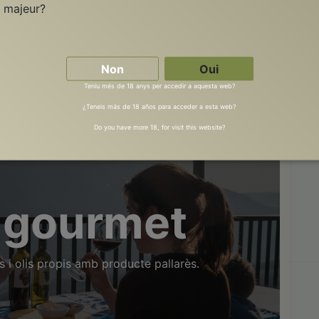
 majeur?
Non
Oui
Teniu més de 18 anys per accedir a aquesta web?
¿Teneis más de 18 años para acceder a esta web?
Do you have more 18, for visit this website?
a gourmet
ins i olis propis amb producte pallarès.