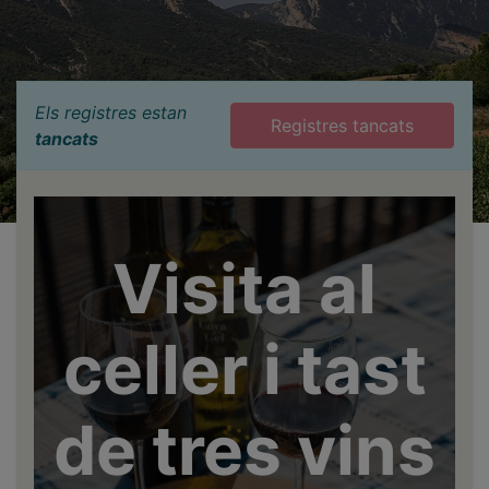
Els registres estan
Registres tancats
tancats
Visita al
celler i tast
de tres vins​