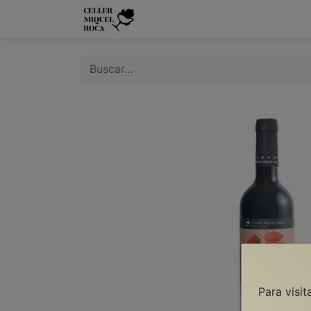
Inicio
Los Vinos
Los Viñe
Para visi