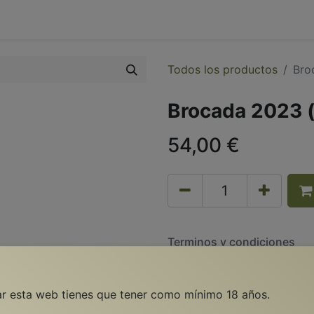
0
dos
Eventos
Contacto
Todos los productos
Bro
Brocada 2023 (
54,00
€
Terminos y condiciones
Envío sólo en caso de disp
tar esta web tienes que tener como mínimo 18 años.