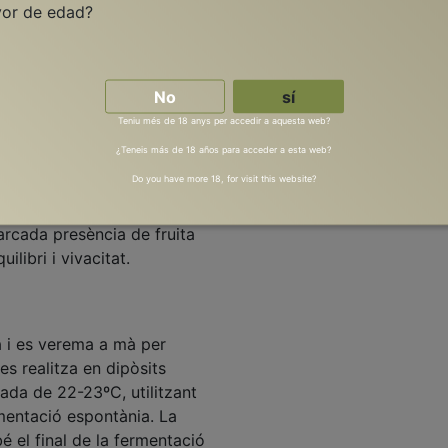
yor de edad?
No
sí
Teniu més de 18 anys per accedir a aquesta web?
BROCADA
¿Teneis más de 18 años para acceder a esta web?
Do you have more 18, for visit this website?
rietat BROCADA, un raïm
des a 700 metres d’altitud.
arcada presència de fruita
ilibri i vivacitat.
a i es verema a mà per
es realitza en dipòsits
ada de 22-23ºC, utilitzant
rmentació espontània. La
é el final de la fermentació