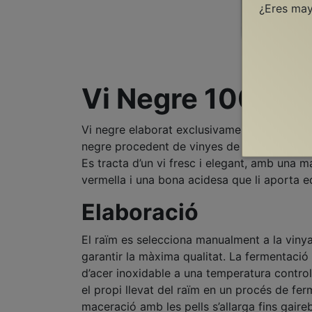
¿Eres ma
Vi Negre 100% 
Vi negre elaborat exclusivament amb la va
negre procedent de vinyes de 36 anys situa
Es tracta d’un vi fresc i elegant, amb una m
vermella i una bona acidesa que li aporta equ
Elaboració
El raïm es selecciona manualment a la viny
garantir la màxima qualitat. La fermentació 
d’acer inoxidable a una temperatura control
el propi llevat del raïm en un procés de fe
maceració amb les pells s’allarga fins gaireb