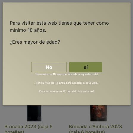
Contáctenos
Para visitar esta web tienes que tener como
mínimo 18 años.
¿Eres mayor de edad?
Combinacions
Vins
No
sí
Teniu més de 18 anys per accedir a aquesta web?
¿Teneis más de 18 años para acceder a esta web?
Do you have more 18, for visit this website?
Brocada 2023 (caja 6
Brocada d'Àmfora 2023
botellas)
(caja 6 botellas)