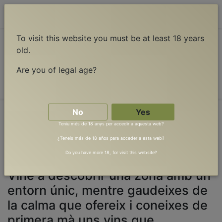
Contact Us
To visit this website you must be at least 18 years
Events
old.
Upcoming Events
Are you of legal age?
No
Yes
Teniu més de 18 anys per accedir a aquesta web?
EXPERIÈNCIES ENOTURÍSTIQUES A LA
¿Teneis más de 18 años para acceder a esta web?
VALL DE BARCEDANA
Do you have more 18, for visit this website?
Vine a descobrir una zona amb un
entorn únic, mentre gaudeixes de
la calma que ofereix i coneixes de
primera mà uns vins que