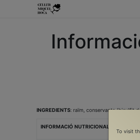
Home
The Wine
The Vine
Informació
INGREDIENTS
: raïm, conservants (bisulfit 
INFORMACIÓ NUTRICIONAL
To visit t