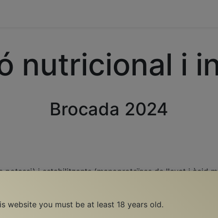
0
yards
Events
Contact Us
 nutricional i 
Brocada 2024
de potassi) i estabilitzants (manoproteïnes de llevat i àcid m
100 ml
his website you must be at least 18 years old.