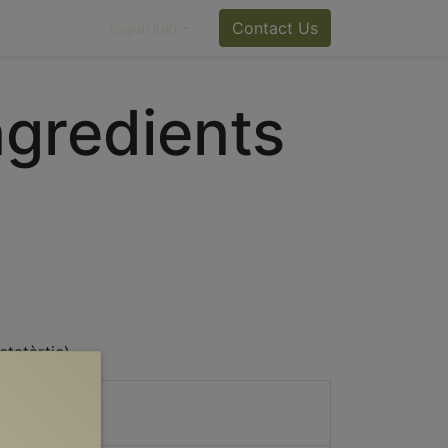
Contact Us
English (UK)
ingredients
etatàrtic).