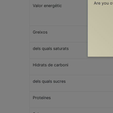
Are you o
Valor energétic
Greixos
dels quals saturats
Hidrats de carboni
dels quals sucres
Proteïnes