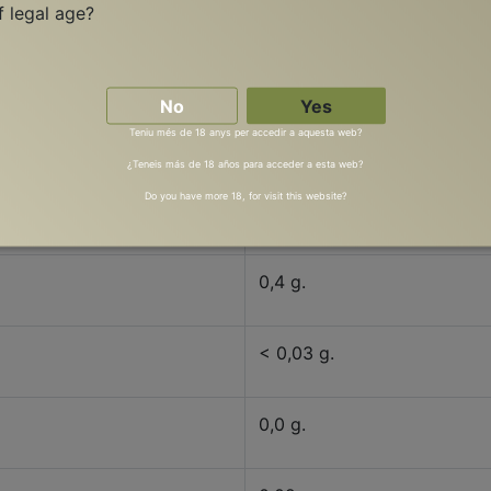
f legal age?
309 KJ
74 Kcal
No
Yes
Teniu més de 18 anys per accedir a aquesta web?
0,0 g.
¿Teneis más de 18 años para acceder a esta web?
Do you have more 18, for visit this website?
0,0 g.
0,4 g.
< 0,03 g.
0,0 g.