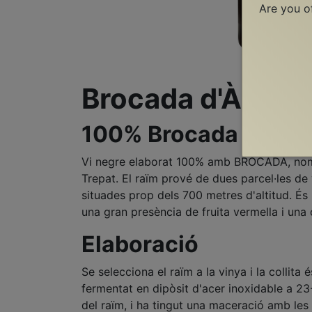
Are you o
Brocada d'Àmfor
100% Brocada (Trepa
Vi negre elaborat 100% amb BROCADA, nom p
Trepat. El raïm prové de dues parcel·les de
situades prop dels 700 metres d'altitud. És 
una gran presència de fruita vermella i una 
Elaboració
Se selecciona el raïm a la vinya i la collita
fermentat en dipòsit d'acer inoxidable a 23
del raïm, i ha tingut una maceració amb les p