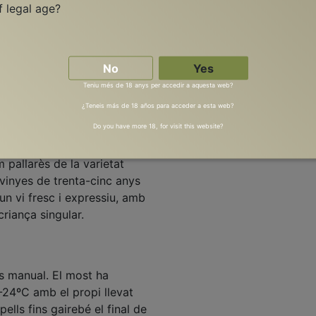
f legal age?
No
Yes
Teniu més de 18 anys per accedir a aquesta web?
a 2023
¿Teneis más de 18 años para acceder a esta web?
Do you have more 18, for visit this website?
t)
allarès de la varietat
 vinyes de trenta-cinc anys
un vi fresc i expressiu, amb
criança singular.
 és manual. El most ha
-24ºC amb el propi llevat
ells fins gairebé el final de