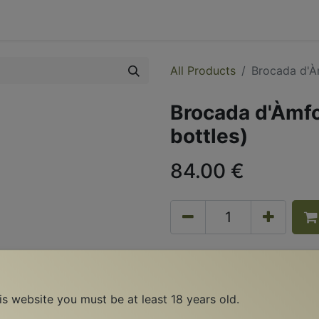
0
yards
Events
Contact Us
All Products
Brocada d'À
Brocada d'Àmfo
bottles)
84.00
€
Terms and conditions
Shipping only upon availabi
his website you must be at least 18 years old.