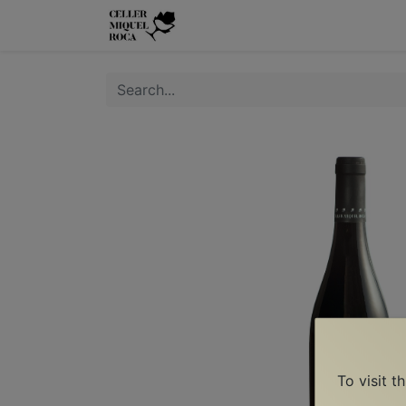
Home
The Wine
The Vine
To visit t